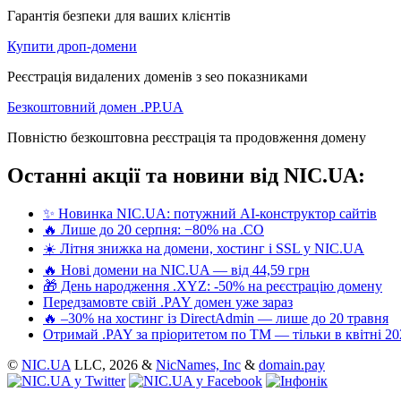
Гарантія безпеки для ваших клієнтів
Купити дроп-домени
Реєстрація видалених доменів з seo показниками
Безкоштовний домен .PP.UA
Повністю безкоштовна реєстрація та продовження домену
Останні акції та новини від NIC.UA:
✨ Новинка NIC.UA: потужний AI-конструктор сайтів
🔥 Лише до 20 серпня: −80% на .CO
☀️ Літня знижка на домени, хостинг і SSL у NIC.UA
🔥 Нові домени на NIC.UA — від 44,59 грн
🎁 День народження .XYZ: -50% на реєстрацію домену
Передзамовте свій .PAY домен уже зараз
🔥 –30% на хостинг із DirectAdmin — лише до 20 травня
Отримай .PAY за пріоритетом по ТМ — тільки в квітні 20
©
NIC.UA
LLC,
2026 &
NicNames, Inc
&
domain.pay