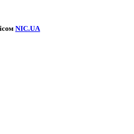
вісом
NIC.UA